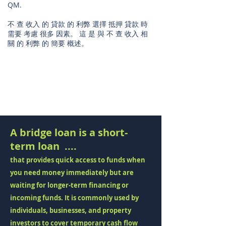
QM.
不 查 收入 的 貸款 的 利弊 選擇 抵押 貸款 時
需要 考慮 很多 因素。 這 是 與 不 查 收入 相
關 的 利弊 的 簡要 概述。
A bridge loan is a short-
term loan ....
that provides quick access to funds when
you need money immediately but are
waiting for longer-term financing or
incoming funds. It is commonly used by
individuals, businesses, and property
investors to cover temporary cash flow