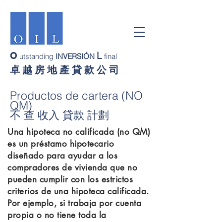
L
O
utstanding
INVERSIÓN
final
卓 越 房 地 產 貸 款 公 司
Productos de cartera (NO
QM)
不 查 收入 貸款 計劃
Una hipoteca no calificada (no QM)
es un préstamo hipotecario
diseñado para ayudar a los
compradores de vivienda que no
pueden cumplir con los estrictos
criterios de una hipoteca calificada.
Por ejemplo, si trabaja por cuenta
propia o no tiene toda la