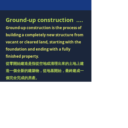
Ground-up construction ....
Ground-up construction is the process of
building a completely new structure from
vacant or cleared land, starting with the
foundation and ending with a fully
finished property.
從零開始建造是指從空地或清理出來的土地上建
造一個全新的建築物，從地基開始，最終建成一
個完全完成的房產。
GROUND-UP
CONSTRUCTION
Loan
過 橋 貸 款
Designed for experienced builders and
developers. Secure capital for single-family