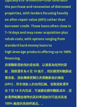
typically 6 to 18 months—that fund both
the purchase and renovation of distressed
properties, with lenders focusing heavily
on after‑repair value (ARV) rather than
borrower credit. These loans often close in
7–14 days and may cover acquisition plus
rehab costs, with options ranging from
standard hard‑money loans to
high‑leverage products offering up to 100%
financing.
房屋翻新貸款指的是短期、以資產為抵押的貸
款，期限通常為 6 至 18 個月，用於購買和翻新破
舊房產。貸款機構更關注房屋翻新後的價值
(ARV)，而非借款人的信用記錄。這類貸款通常
在 7 至 14 天內完成，可涵蓋收購和翻新成本，貸
款選擇範圍從標準的高利率貸款到可提供高達
100% 融資的高槓桿產品。。